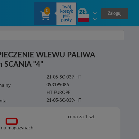
Twój
0
koszyk
Zaloguj
jest
pusty
PIECZENIE WLEWU PALIWA
m SCANIA "4"
21-05-SC-039-HT
nalny
093199086
HT EUROPE
nta
21-05-SC-039-HT
cena za 1
szt
 na magazynach