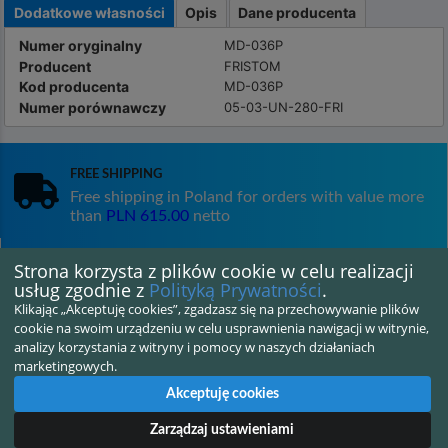
Dodatkowe własności
Opis
Dane producenta
Numer oryginalny
MD-036P
Producent
FRISTOM
Kod producenta
MD-036P
Numer porównawczy
05-03-UN-280-FRI
Free shipping
Free shipping in Poland for orders with value more
than
PLN 615.00
netto
Strona korzysta z plików cookie w celu realizacji
Satisfaction guarantee
usług zgodnie z
Polityką Prywatności
.
14 days for returning goods
Klikając „Akceptuję cookies”, zgadzasz się na przechowywanie plików
cookie na swoim urządzeniu w celu usprawnienia nawigacji w witrynie,
analizy korzystania z witryny i pomocy w naszych działaniach
marketingowych.
Shipping in 24H
Akceptuję cookies
Zarządzaj ustawieniami
Przydatne informacje