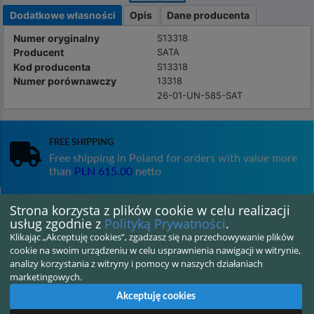
Dodatkowe własności
Opis
Dane producenta
Numer oryginalny
S13318
Producent
SATA
Kod producenta
S13318
Numer porównawczy
13318
26-01-UN-585-SAT
Free shipping
Free shipping in Poland for orders with value more
than
PLN 615.00
netto
Strona korzysta z plików cookie w celu realizacji
Satisfaction guarantee
usług zgodnie z
Polityką Prywatności
.
14 days for returning goods
Klikając „Akceptuję cookies”, zgadzasz się na przechowywanie plików
cookie na swoim urządzeniu w celu usprawnienia nawigacji w witrynie,
analizy korzystania z witryny i pomocy w naszych działaniach
marketingowych.
Shipping in 24H
Akceptuję cookies