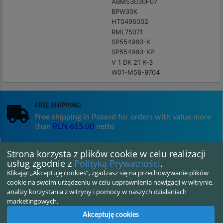
ABM53030F07
BPW30K
HT0496002
RML75071
SP554960-K
SP554960-KP
V 1 DK 21 K-3
W01-M58-9704
Free shipping
Free shipping in Poland for orders with value more
than
PLN 615.00
netto
Strona korzysta z plików cookie w celu realizacji
Satisfaction guarantee
usług zgodnie z
Polityką Prywatności
.
14 days for returning goods
Klikając „Akceptuję cookies”, zgadzasz się na przechowywanie plików
cookie na swoim urządzeniu w celu usprawnienia nawigacji w witrynie,
analizy korzystania z witryny i pomocy w naszych działaniach
marketingowych.
Shipping in 24H
Akceptuję cookies