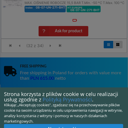
MAX. CIŚNIENIE ROBOCZE 15,5 BAR T.Min. -50 *C T.Max. 100 *C
08-07-UN-271-BHT
Index
HT EUROPE
08-07-UN-271-BHT
Ask for product
(
32
z
34
)
Free shipping
Free shipping in Poland for orders with value more
than
PLN 615.00
netto
Strona korzysta z plików cookie w celu realizacji
Satisfaction guarantee
usług zgodnie z
Polityką Prywatności
.
14 days for returning goods
Klikając „Akceptuję cookies”, zgadzasz się na przechowywanie plików
cookie na swoim urządzeniu w celu usprawnienia nawigacji w witrynie,
analizy korzystania z witryny i pomocy w naszych działaniach
marketingowych.
Shipping in 24H