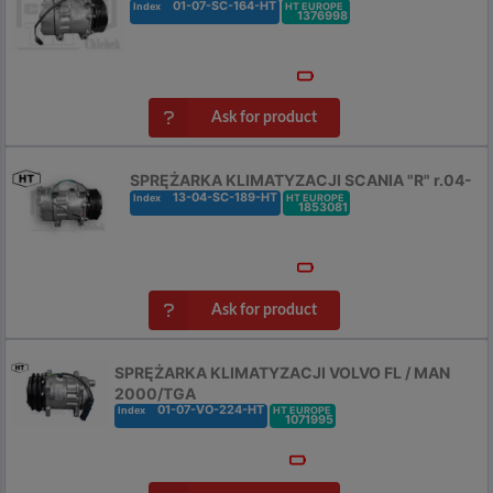
01-07-SC-164-HT
Index
HT EUROPE
1376998
Ask for product
SPRĘŻARKA KLIMATYZACJI SCANIA "R" r.04-
13-04-SC-189-HT
Index
HT EUROPE
1853081
Ask for product
SPRĘŻARKA KLIMATYZACJI VOLVO FL / MAN
2000/TGA
01-07-VO-224-HT
Index
HT EUROPE
1071995