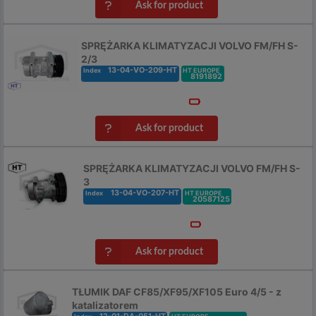
Ask for product
SPRĘŻARKA KLIMATYZACJI VOLVO FM/FH S-
2/3
13-04-VO-209-HT
Index
HT EUROPE
8191892
Ask for product
SPRĘŻARKA KLIMATYZACJI VOLVO FM/FH S-
3
13-04-VO-207-HT
Index
HT EUROPE
20587125
Ask for product
TŁUMIK DAF CF85/XF95/XF105 Euro 4/5 - z
katalizatorem