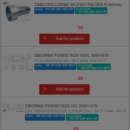
ZABEZPIECZENIE WLEWU PALIWA FI.80mm
21-05-UN-183-HT
Index
HT EUROPE
21-05-UN-183-HT
Ask for product
ZBIORNIK POWIETRZA 100L 396x915
PS 12,5 BAR temp min: -50 C temp. max 100 C
08-07-UN-311-BHT
Index
HT EUROPE
08-07-UN-311-BHT
Ask for product
ZBIORNIK POWIETRZA 10L 206x370
MAX. CIŚNIENIE ROBOCZE 15,5 BAR T.Min. -50 *C T.Max. 100 *C
08-07-UN-221-HT
Index
HT EUROPE
08-07-UN-221-HT