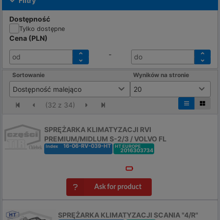
Filtry
Dostępność
Tylko dostępne
Cena
(
PLN
)
-
od
do
Sortowanie
Wyników na stronie
Dostępność malejąco
20
(
32
z
34
)
SPRĘŻARKA KLIMATYZACJI RVI
PREMIUM/MIDLUM S-2/3 / VOLVO FL
16-06-RV-039-HT
Index
HT EUROPE
2016303734
Ask for product
SPRĘŻARKA KLIMATYZACJI SCANIA "4/R"