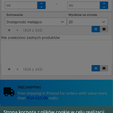
-
od
do
Sortowanie
Wyników na stronie
Dostępność malejąco
20
(
424
z
242
)
Nie znaleziono żadnych produktów
(
424
z
242
)
Free shipping
Free shipping in Poland for orders with value more
than
PLN 615.00
netto
Strona korzysta z plików cookie w celu realizacji